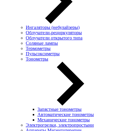
Ингаляторы (небулайзеры)
Oблучатели-рециркуляторы
Облучатели открытого типа
Соляные лампы
Термометры
Пульсоксиметры
Тонометры
Запястные тонометры
Автоматические тонометры
Механические тонометры
Электрогрелки, электропростыни
Аппараты Магнитотерапии