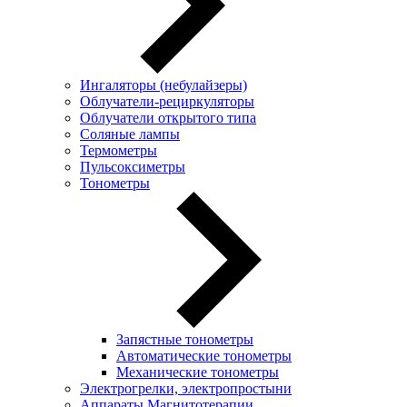
Ингаляторы (небулайзеры)
Oблучатели-рециркуляторы
Облучатели открытого типа
Соляные лампы
Термометры
Пульсоксиметры
Тонометры
Запястные тонометры
Автоматические тонометры
Механические тонометры
Электрогрелки, электропростыни
Аппараты Магнитотерапии