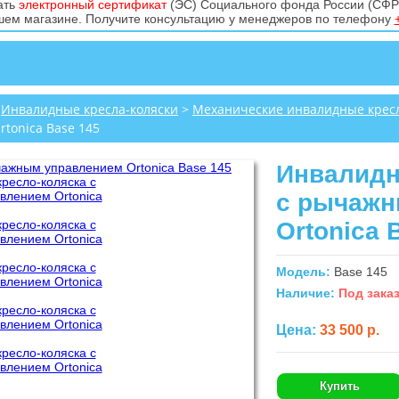
ать
электронный сертификат
(ЭС) Социального фонда России (СФР)
ем магазине. Получите консультацию у менеджеров по телефону
>
Инвалидные кресла-коляски
>
Механические инвалидные кресл
tonica Base 145
Инвалидн
с рычажн
Ortonica 
Модель:
Base 145
Наличие:
Под зака
Цена:
33 500 р.
Купить