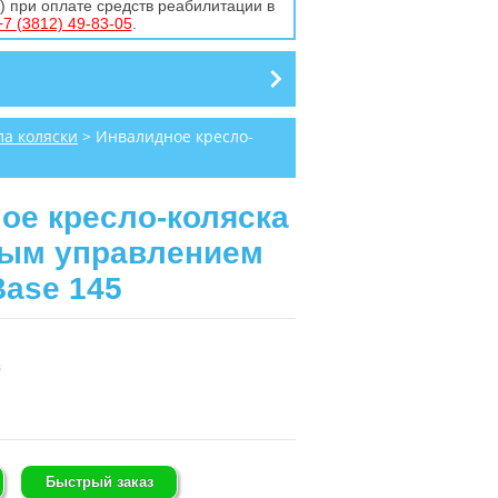
 при оплате средств реабилитации в
+7 (3812) 49-83-05
.
а коляски
> Инвалидное кресло-
ое кресло-коляска
ым управлением
Base 145
з
Быстрый заказ