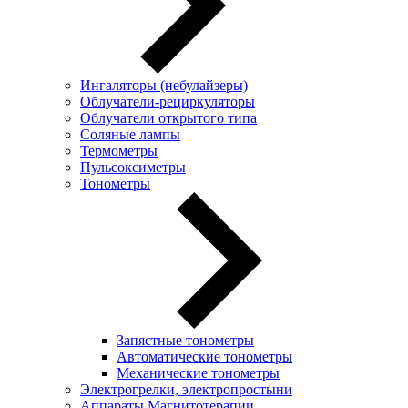
Ингаляторы (небулайзеры)
Oблучатели-рециркуляторы
Облучатели открытого типа
Соляные лампы
Термометры
Пульсоксиметры
Тонометры
Запястные тонометры
Автоматические тонометры
Механические тонометры
Электрогрелки, электропростыни
Аппараты Магнитотерапии