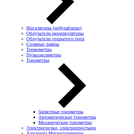
Ингаляторы (небулайзеры)
Oблучатели-рециркуляторы
Облучатели открытого типа
Соляные лампы
Термометры
Пульсоксиметры
Тонометры
Запястные тонометры
Автоматические тонометры
Механические тонометры
Электрогрелки, электропростыни
Аппараты Магнитотерапии