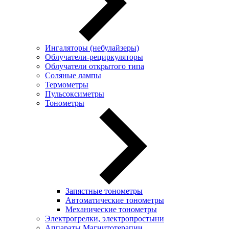
Ингаляторы (небулайзеры)
Oблучатели-рециркуляторы
Облучатели открытого типа
Соляные лампы
Термометры
Пульсоксиметры
Тонометры
Запястные тонометры
Автоматические тонометры
Механические тонометры
Электрогрелки, электропростыни
Аппараты Магнитотерапии