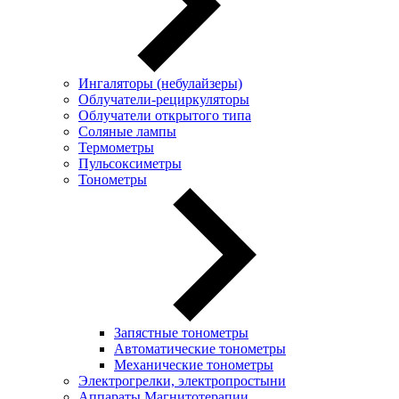
Ингаляторы (небулайзеры)
Oблучатели-рециркуляторы
Облучатели открытого типа
Соляные лампы
Термометры
Пульсоксиметры
Тонометры
Запястные тонометры
Автоматические тонометры
Механические тонометры
Электрогрелки, электропростыни
Аппараты Магнитотерапии